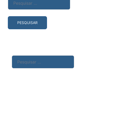
por:
Pesquisar
por: