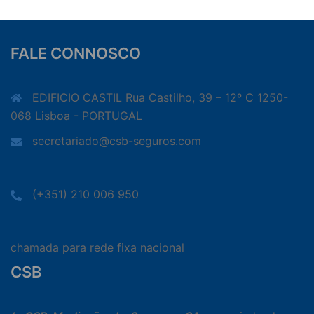
FALE CONNOSCO
EDIFICIO CASTIL Rua Castilho, 39 – 12º C 1250-
068 Lisboa - PORTUGAL
secretariado@csb-seguros.com
(+351) 210 006 950
chamada para rede fixa nacional
CSB