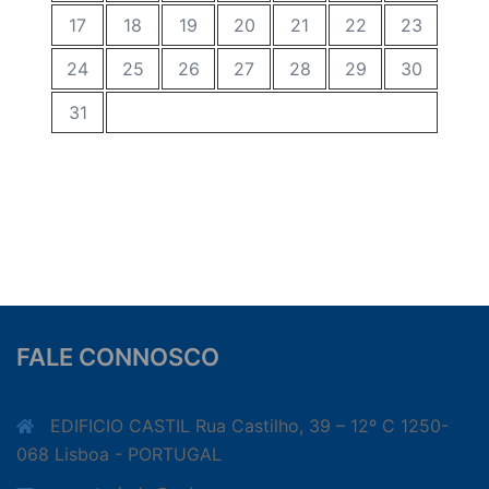
17
18
19
20
21
22
23
24
25
26
27
28
29
30
31
FALE CONNOSCO
EDIFICIO CASTIL Rua Castilho, 39 – 12º C 1250-
068 Lisboa - PORTUGAL