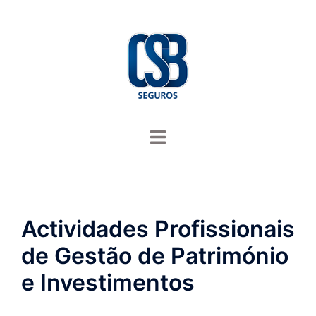
Saltar
para
o
conteúdo
Alternar
menu
Actividades Profissionais
de Gestão de Património
e Investimentos