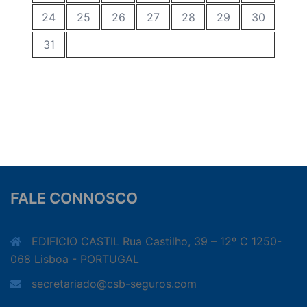
24
25
26
27
28
29
30
31
FALE CONNOSCO
EDIFICIO CASTIL Rua Castilho, 39 – 12º C 1250-
068 Lisboa - PORTUGAL
secretariado@csb-seguros.com