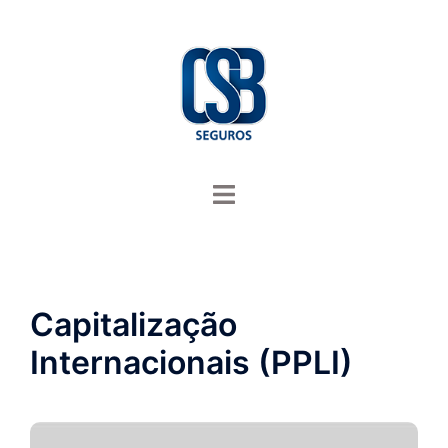
Saltar
para
o
conteúdo
Alternar
menu
Capitalização
Internacionais (PPLI)