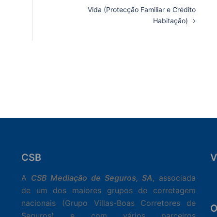
Vida (Protecção Familiar e Crédito
Habitação)
CSB
V
C
A
CSB Mediação de Seguros, SA
, associada
de um dos maiores grupos de corretagem
nacionais (Grupo Villas-Boas Corretores de
O
Seguros) e com vários parceiros