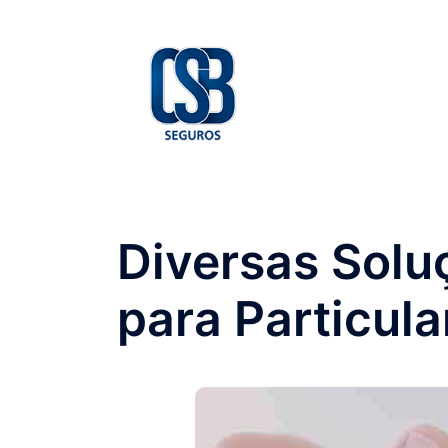
Saltar
para
o
conteúdo
Diversas Solu
para Particula