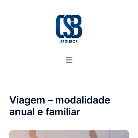
Saltar
para
o
conteúdo
Alternar
menu
Viagem – modalidade
anual e familiar